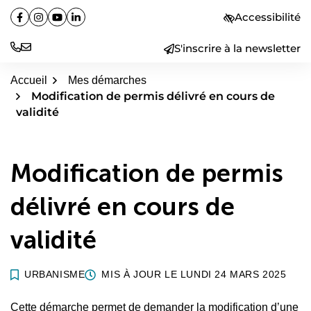
Aller
Accessibilité
Facebook
(ouverture dans un nouvel onglet)
Instagram
(ouverture dans un nouvel onglet)
YouTube
(ouverture dans un nouvel onglet)
Linkedin
(ouverture dans un nouvel onglet)
au
contenu
S'inscrire à la newsletter
Accueil
Mes démarches
Modification de permis délivré en cours de
validité
Modification de permis
délivré en cours de
validité
URBANISME
MIS À JOUR LE
LUNDI 24 MARS 2025
Cette démarche permet de demander la modification d’une