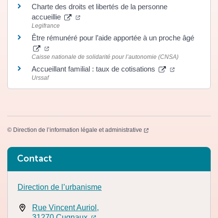
Charte des droits et libertés de la personne
(ouverture dans un nouvel onglet)
accueillie
Legifrance
Être rémunéré pour l’aide apportée à un proche âgé
(ouverture dans un nouvel onglet)
Caisse nationale de solidarité pour l’autonomie (CNSA)
(ouverture da
Accueillant familial : taux de cotisations
Urssaf
(ouverture dans un nouvel
©
Direction de l’information légale et administrative
Informations complémentaires
Contact
Direction de l’urbanisme
Rue Vincent Auriol,
(ouverture dans un nouvel onglet)
(ouverture dans un nouvel onglet)
31270 Cugnaux