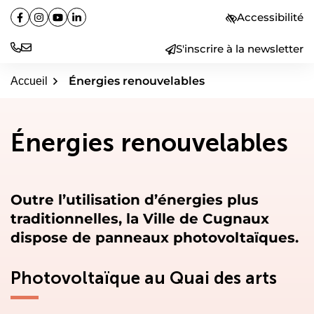
Aller
Accessibilité
Facebook
(ouverture dans un nouvel onglet)
Instagram
(ouverture dans un nouvel onglet)
YouTube
(ouverture dans un nouvel onglet)
Linkedin
(ouverture dans un nouvel onglet)
au
contenu
S'inscrire à la newsletter
Énergies renouvelables
Accueil
Énergies renouvelables
Outre l’utilisation d’énergies plus
traditionnelles, la Ville de Cugnaux
dispose de panneaux photovoltaïques.
Photovoltaïque au Quai des arts