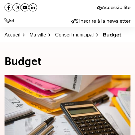
Aller
Accessibilité
Facebook
(ouverture dans un nouvel onglet)
Instagram
(ouverture dans un nouvel onglet)
YouTube
(ouverture dans un nouvel onglet)
Linkedin
(ouverture dans un nouvel onglet)
au
contenu
S'inscrire à la newsletter
Budget
Accueil
Ma ville
Conseil municipal
Budget