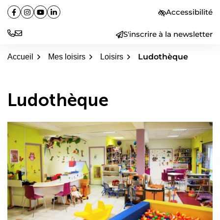
Aller
Accessibilité
Facebook
(ouverture dans un nouvel onglet)
Instagram
(ouverture dans un nouvel onglet)
YouTube
(ouverture dans un nouvel onglet)
Linkedin
(ouverture dans un nouvel onglet)
au
contenu
S'inscrire à la newsletter
Ludothèque
Accueil
Mes loisirs
Loisirs
Ludothèque