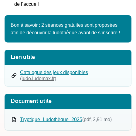
de l’accueil
Bon à savoir : 2 séances gratuites sont proposées
afin de découvrir la ludothèque avant de s’inscrire !
Informations complémentaires
Lien utile
Catalogue des jeux disponibles
(ouverture dans un nouvel onglet)
(ludo.ludomax.fr)
Document utile
Tryptique_Ludothèque_2025
(pdf, 2,91 mo)