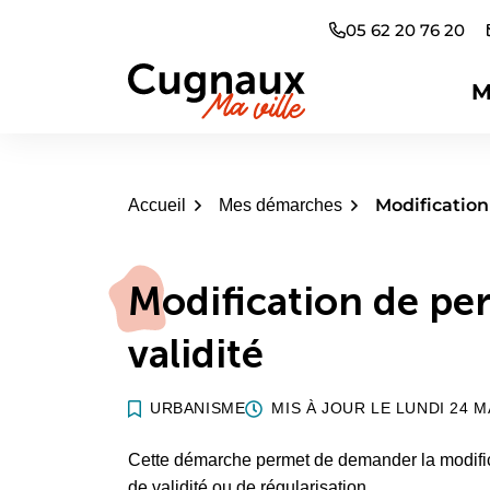
Aller
05 62 20 76 20
au
contenu
M
Cugnaux
Modification
Accueil
Mes démarches
Modification de per
validité
URBANISME
MIS À JOUR LE
LUNDI 24 M
Cette démarche permet de demander la modifica
de validité ou de régularisation.