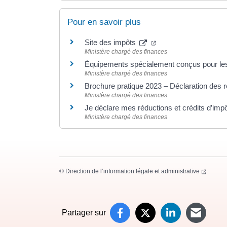
Pour en savoir plus
(ouverture dans un no
Site des impôts
Ministère chargé des finances
Équipements spécialement conçus pour l
Ministère chargé des finances
Brochure pratique 2023 – Déclaration des
Ministère chargé des finances
Je déclare mes réductions et crédits d’imp
Ministère chargé des finances
(ouvert
©
Direction de l’information légale et administrative
Partager sur
Partager sur Faceb
(ouverture dans un 
Partager sur X (
(ouverture dans
Partager s
(ouverture
Parta
(ouve