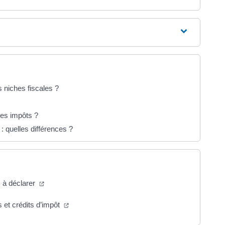
 niches fiscales ?
les impôts ?
 : quelles différences ?
(ouverture dans un nouvel onglet)
s à déclarer
(ouverture dans un nouvel onglet)
s et crédits d’impôt