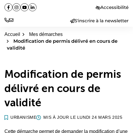
Aller
Accessibilité
Facebook
(ouverture dans un nouvel onglet)
Instagram
(ouverture dans un nouvel onglet)
YouTube
(ouverture dans un nouvel onglet)
Linkedin
(ouverture dans un nouvel onglet)
au
contenu
S'inscrire à la newsletter
Accueil
Mes démarches
Modification de permis délivré en cours de
validité
Modification de permis
délivré en cours de
validité
URBANISME
MIS À JOUR LE
LUNDI 24 MARS 2025
Cette démarche permet de demander la modification d’une