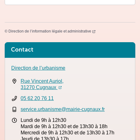
(ouverture dans un nouvel
©
Direction de l’information légale et administrative
Informations complémentaires
Contact
Direction de l’urbanisme
Rue Vincent Auriol,
(ouverture dans un nouvel onglet)
(ouverture dans un nouvel onglet)
31270 Cugnaux
05 62 20 76 11
service.urbanisme@mairie-cugnaux.fr
Lundi de 9h à 12h30
Mardi de 9h à 12h30 et de 13h30 à 18h
Mercredi de 9h à 12h30 et de 13h30 à 17h
Jeudi de 13h30 à 17h