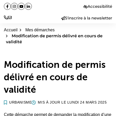
Aller
Accessibilité
Facebook
(ouverture dans un nouvel onglet)
Instagram
(ouverture dans un nouvel onglet)
YouTube
(ouverture dans un nouvel onglet)
Linkedin
(ouverture dans un nouvel onglet)
au
contenu
S'inscrire à la newsletter
Accueil
Mes démarches
Modification de permis délivré en cours de
validité
Modification de permis
délivré en cours de
validité
URBANISME
MIS À JOUR LE
LUNDI 24 MARS 2025
Cette démarche permet de demander la modification d’une