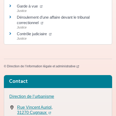
(ouverture dans un nouvel onglet)
Garde à vue
Justice
Déroulement d’une affaire devant le tribunal
(ouverture dans un nouvel onglet)
correctionnel
Justice
(ouverture dans un nouvel onglet)
Contrôle judiciaire
Justice
(ouverture dans un nouvel
©
Direction de l’information légale et administrative
Informations complémentaires
Contact
Direction de l’urbanisme
Rue Vincent Auriol,
(ouverture dans un nouvel onglet)
(ouverture dans un nouvel onglet)
31270 Cugnaux