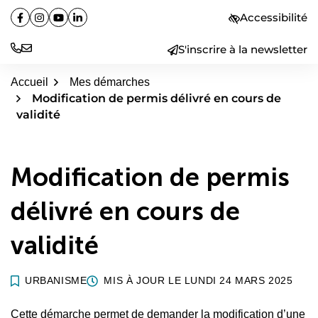
Aller
Accessibilité
Facebook
(ouverture dans un nouvel onglet)
Instagram
(ouverture dans un nouvel onglet)
YouTube
(ouverture dans un nouvel onglet)
Linkedin
(ouverture dans un nouvel onglet)
au
contenu
S'inscrire à la newsletter
Accueil
Mes démarches
Modification de permis délivré en cours de
validité
Modification de permis
délivré en cours de
validité
URBANISME
MIS À JOUR LE
LUNDI 24 MARS 2025
Cette démarche permet de demander la modification d’une