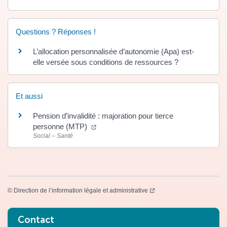
Questions ? Réponses !
L’allocation personnalisée d’autonomie (Apa) est-
elle versée sous conditions de ressources ?
Et aussi
Pension d’invalidité : majoration pour tierce
(ouverture dans un nouvel onglet)
personne (MTP)
Social – Santé
(ouverture dans un nouvel
©
Direction de l’information légale et administrative
Informations complémentaires
Contact