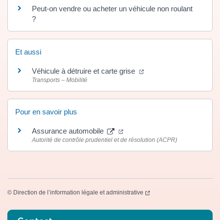
Peut-on vendre ou acheter un véhicule non roulant
?
Et aussi
(ouverture dans un nouv
Véhicule à détruire et carte grise
Transports – Mobilité
Pour en savoir plus
(ouverture dans un nouvel ong
Assurance automobile
Autorité de contrôle prudentiel et de résolution (ACPR)
(ouverture dans un nouvel
©
Direction de l’information légale et administrative
Informations complémentaires