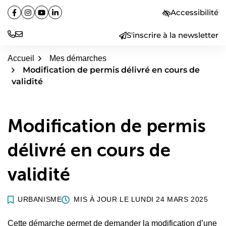
Aller
Accessibilité
Facebook
(ouverture dans un nouvel onglet)
Instagram
(ouverture dans un nouvel onglet)
YouTube
(ouverture dans un nouvel onglet)
Linkedin
(ouverture dans un nouvel onglet)
au
contenu
S'inscrire à la newsletter
Accueil
Mes démarches
Modification de permis délivré en cours de
validité
Modification de permis
délivré en cours de
validité
URBANISME
MIS À JOUR LE
LUNDI 24 MARS 2025
Cette démarche permet de demander la modification d’une