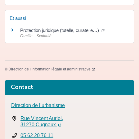
Et aussi
(ouverture dans 
Protection juridique (tutelle, curatelle…)
Famille – Scolarité
(ouverture dans un nouvel
©
Direction de l’information légale et administrative
Informations complémentaires
Contact
Direction de l’urbanisme
Rue Vincent Auriol,
(ouverture dans un nouvel onglet)
(ouverture dans un nouvel onglet)
31270 Cugnaux
05 62 20 76 11