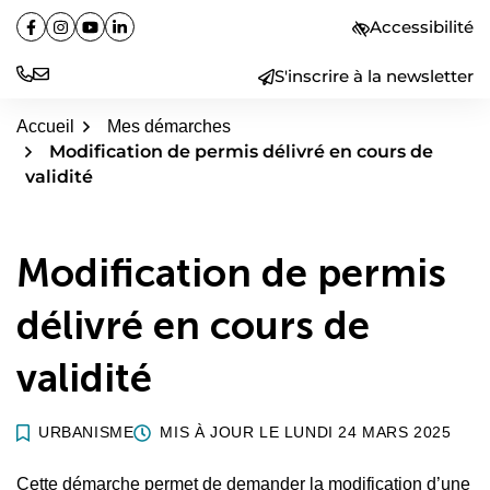
Aller
Accessibilité
Facebook
(ouverture dans un nouvel onglet)
Instagram
(ouverture dans un nouvel onglet)
YouTube
(ouverture dans un nouvel onglet)
Linkedin
(ouverture dans un nouvel onglet)
au
contenu
S'inscrire à la newsletter
Accueil
Mes démarches
Modification de permis délivré en cours de
validité
Modification de permis
délivré en cours de
validité
URBANISME
MIS À JOUR LE
LUNDI 24 MARS 2025
Cette démarche permet de demander la modification d’une