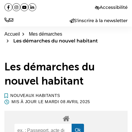
Aller
Accessibilité
Facebook
(ouverture dans un nouvel onglet)
Instagram
(ouverture dans un nouvel onglet)
YouTube
(ouverture dans un nouvel onglet)
Linkedin
(ouverture dans un nouvel onglet)
au
contenu
S'inscrire à la newsletter
Accueil
Mes démarches
Les démarches du nouvel habitant
Les démarches du
nouvel habitant
NOUVEAUX HABITANTS
MIS À JOUR LE
MARDI 08 AVRIL 2025