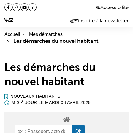
Aller
Accessibilité
Facebook
(ouverture dans un nouvel onglet)
Instagram
(ouverture dans un nouvel onglet)
YouTube
(ouverture dans un nouvel onglet)
Linkedin
(ouverture dans un nouvel onglet)
au
contenu
S'inscrire à la newsletter
Accueil
Mes démarches
Les démarches du nouvel habitant
Les démarches du
nouvel habitant
NOUVEAUX HABITANTS
MIS À JOUR LE
MARDI 08 AVRIL 2025