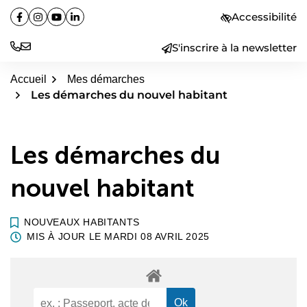
Aller
Accessibilité
Facebook
(ouverture dans un nouvel onglet)
Instagram
(ouverture dans un nouvel onglet)
YouTube
(ouverture dans un nouvel onglet)
Linkedin
(ouverture dans un nouvel onglet)
au
contenu
S'inscrire à la newsletter
Accueil
Mes démarches
Les démarches du nouvel habitant
Les démarches du
nouvel habitant
NOUVEAUX HABITANTS
MIS À JOUR LE
MARDI 08 AVRIL 2025