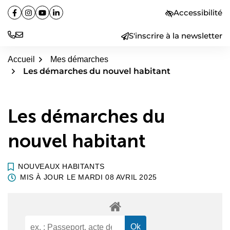
Aller
Accessibilité
Facebook
(ouverture dans un nouvel onglet)
Instagram
(ouverture dans un nouvel onglet)
YouTube
(ouverture dans un nouvel onglet)
Linkedin
(ouverture dans un nouvel onglet)
au
contenu
S'inscrire à la newsletter
Accueil
Mes démarches
Les démarches du nouvel habitant
Les démarches du
nouvel habitant
NOUVEAUX HABITANTS
MIS À JOUR LE
MARDI 08 AVRIL 2025