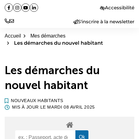
Aller
Accessibilité
Facebook
(ouverture dans un nouvel onglet)
Instagram
(ouverture dans un nouvel onglet)
YouTube
(ouverture dans un nouvel onglet)
Linkedin
(ouverture dans un nouvel onglet)
au
contenu
S'inscrire à la newsletter
Accueil
Mes démarches
Les démarches du nouvel habitant
Les démarches du
nouvel habitant
NOUVEAUX HABITANTS
MIS À JOUR LE
MARDI 08 AVRIL 2025