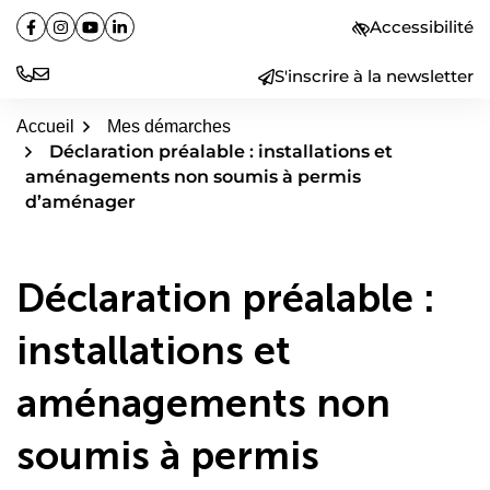
Aller
Accessibilité
Facebook
(ouverture dans un nouvel onglet)
Instagram
(ouverture dans un nouvel onglet)
YouTube
(ouverture dans un nouvel onglet)
Linkedin
(ouverture dans un nouvel onglet)
au
contenu
S'inscrire à la newsletter
Accueil
Mes démarches
Déclaration préalable : installations et
aménagements non soumis à permis
d’aménager
Déclaration préalable :
installations et
aménagements non
soumis à permis