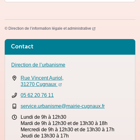
(ouverture dans un nouvel
©
Direction de l’information légale et administrative
Informations complémentaires
Contact
Direction de l’urbanisme
Rue Vincent Auriol,
(ouverture dans un nouvel onglet)
(ouverture dans un nouvel onglet)
31270 Cugnaux
05 62 20 76 11
service.urbanisme@mairie-cugnaux.fr
Lundi de 9h à 12h30
Mardi de 9h à 12h30 et de 13h30 à 18h
Mercredi de 9h à 12h30 et de 13h30 à 17h
Jeudi de 13h30 à 17h