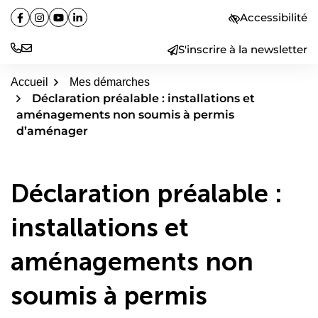
Aller
Accessibilité
Facebook
(ouverture dans un nouvel onglet)
Instagram
(ouverture dans un nouvel onglet)
YouTube
(ouverture dans un nouvel onglet)
Linkedin
(ouverture dans un nouvel onglet)
au
contenu
S'inscrire à la newsletter
Accueil
Mes démarches
Déclaration préalable : installations et
aménagements non soumis à permis
d’aménager
Déclaration préalable :
installations et
aménagements non
soumis à permis