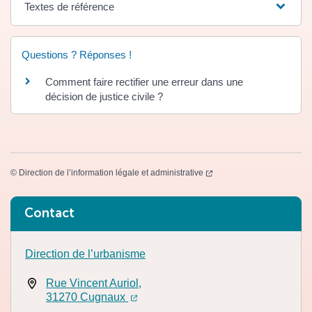
Textes de référence
Questions ? Réponses !
Comment faire rectifier une erreur dans une
décision de justice civile ?
(ouverture dans un nouvel
©
Direction de l’information légale et administrative
Informations complémentaires
Contact
Direction de l’urbanisme
Rue Vincent Auriol,
(ouverture dans un nouvel onglet)
(ouverture dans un nouvel onglet)
31270 Cugnaux