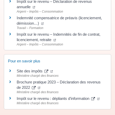
Impôt sur le revenu – Déclaration de revenus
(ouverture dans un nouvel onglet)
annuelle
Argent – Impôts – Consommation
Indemnité compensatrice de préavis (licenciement,
(ouverture dans un nouvel onglet)
démission…)
Travail – Formation
Impôt sur le revenu – Indemnités de fin de contrat,
(ouverture dans un nouvel onglet)
licenciement, retraite
Argent – Impôts – Consommation
Pour en savoir plus
(ouverture dans un nouvel onglet)
Site des impôts
Ministère chargé des finances
Brochure pratique 2023 – Déclaration des revenus
(ouverture dans un nouvel onglet)
de 2022
Ministère chargé des finances
(ouvertur
Impôt sur le revenu : dépliants d’information
Ministère chargé des finances