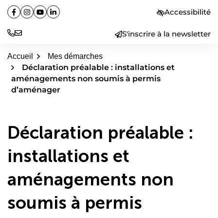
Aller
Accessibilité
Facebook
(ouverture dans un nouvel onglet)
Instagram
(ouverture dans un nouvel onglet)
YouTube
(ouverture dans un nouvel onglet)
Linkedin
(ouverture dans un nouvel onglet)
au
contenu
S'inscrire à la newsletter
Accueil
Mes démarches
Déclaration préalable : installations et
aménagements non soumis à permis
d’aménager
Déclaration préalable :
installations et
aménagements non
soumis à permis