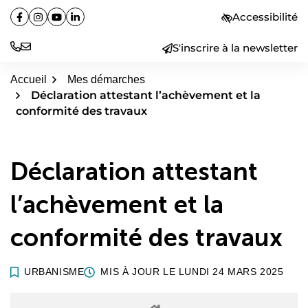
Aller
Accessibilité
Facebook
(ouverture dans un nouvel onglet)
Instagram
(ouverture dans un nouvel onglet)
YouTube
(ouverture dans un nouvel onglet)
Linkedin
(ouverture dans un nouvel onglet)
au
contenu
S'inscrire à la newsletter
Accueil
Mes démarches
Déclaration attestant l’achèvement et la
conformité des travaux
Déclaration attestant
l’achèvement et la
conformité des travaux
URBANISME
MIS À JOUR LE
LUNDI 24 MARS 2025