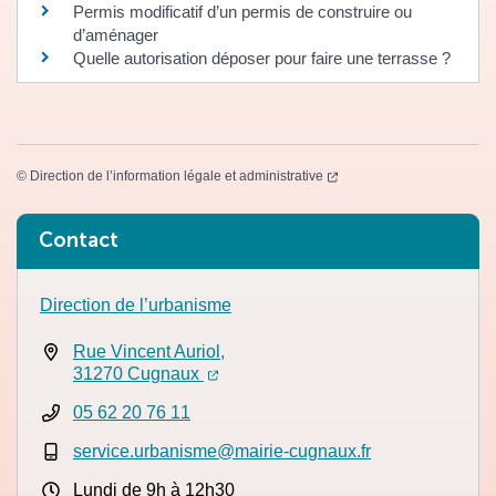
Permis modificatif d’un permis de construire ou
d’aménager
Quelle autorisation déposer pour faire une terrasse ?
(ouverture dans un nouvel
©
Direction de l’information légale et administrative
Informations complémentaires
Contact
Direction de l’urbanisme
Rue Vincent Auriol,
(ouverture dans un nouvel onglet)
(ouverture dans un nouvel onglet)
31270 Cugnaux
05 62 20 76 11
service.urbanisme@mairie-cugnaux.fr
Lundi de 9h à 12h30