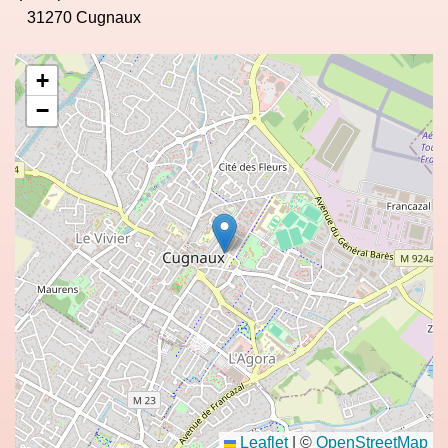
31270 Cugnaux
+
−
Leaflet
|
©
OpenStreetMap