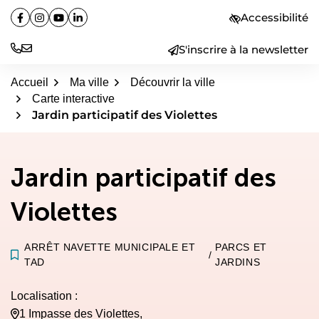
Aller
Accessibilité
Facebook
(ouverture dans un nouvel onglet)
Instagram
(ouverture dans un nouvel onglet)
YouTube
(ouverture dans un nouvel onglet)
Linkedin
(ouverture dans un nouvel onglet)
au
contenu
S'inscrire à la newsletter
Accueil
Ma ville
Découvrir la ville
Carte interactive
Jardin participatif des Violettes
Jardin participatif des
Violettes
ARRÊT NAVETTE MUNICIPALE ET
PARCS ET
/
TAD
JARDINS
Localisation :
1 Impasse des Violettes,