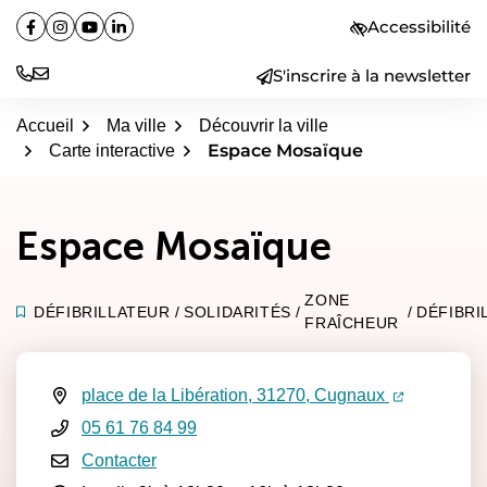
Aller
Accessibilité
Facebook
(ouverture dans un nouvel onglet)
Instagram
(ouverture dans un nouvel onglet)
YouTube
(ouverture dans un nouvel onglet)
Linkedin
(ouverture dans un nouvel onglet)
au
contenu
S'inscrire à la newsletter
Accueil
Ma ville
Découvrir la ville
Espace Mosaïque
Carte interactive
Espace Mosaïque
ZONE
DÉFIBRILLATEUR
/
SOLIDARITÉS
/
/
DÉFIBRI
FRAÎCHEUR
(ouverture d
(ouverture
place de la Libération, 31270, Cugnaux
Infos utiles
05 61 76 84 99
Contacter