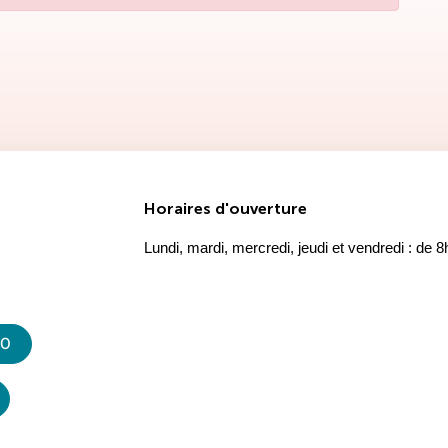
ook
nouvel onglet)
Twitter)
 un nouvel onglet)
ur LinkedIn
 dans un nouvel onglet)
ger par e-mail
rture dans un nouvel onglet)
Horaires d'ouverture
Lundi, mardi, mercredi, jeudi et vendredi : de 
20