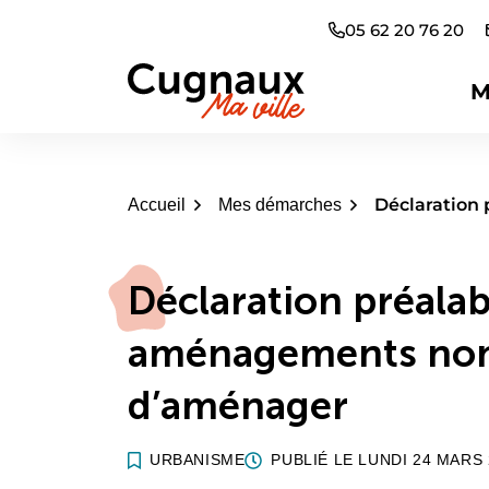
Aller
05 62 20 76 20
au
contenu
M
Cugnaux
Déclaration 
Accueil
Mes démarches
Déclaration préalabl
aménagements non
d’aménager
URBANISME
PUBLIÉ LE
LUNDI 24 MARS 