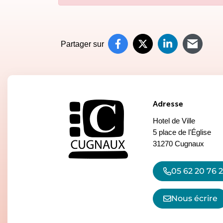
Partager sur
Partager sur Faceb
(ouverture dans un 
Partager sur X (
(ouverture dans
Partager s
(ouverture
Parta
(ouve
Adresse
Hotel de Ville
5 place de l'Église
31270 Cugnaux
05 62 20 76 
Nous écrire