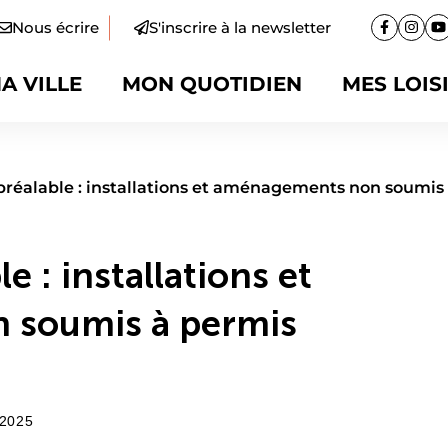
Nous écrire
S'inscrire à la newsletter
Facebook
(ouvertur
Insta
(ouve
Y
(
A VILLE
MON QUOTIDIEN
MES LOIS
préalable : installations et aménagements non soumi
e : installations et
 soumis à permis
2025