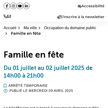
Aller
Accessibilité
Facebook
(ouverture dans un nouvel onglet)
Instagram
(ouverture dans un nouvel onglet)
YouTube
(ouverture dans un nouvel onglet)
Linkedin
(ouverture dans un nouvel onglet)
au
contenu
S'inscrire à la newsletter
Accueil
Ma ville
Occupation du domaine public
Famille en fête
Famille en fête
Du
01
juillet
au
02
juillet
2025
de
14h00 à 21h00
ARRÊTÉ TEMPORAIRE
PUBLIÉ LE
MERCREDI 09 AVRIL 2025