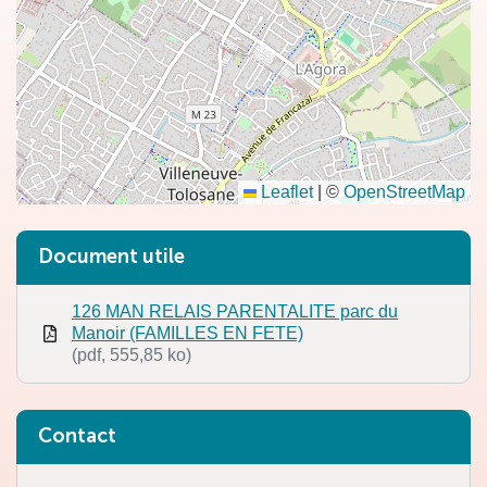
Leaflet
|
©
OpenStreetMap
Informations complémentaires
Document utile
126 MAN RELAIS PARENTALITE parc du
Manoir (FAMILLES EN FETE)
(pdf, 555,85 ko)
Contact