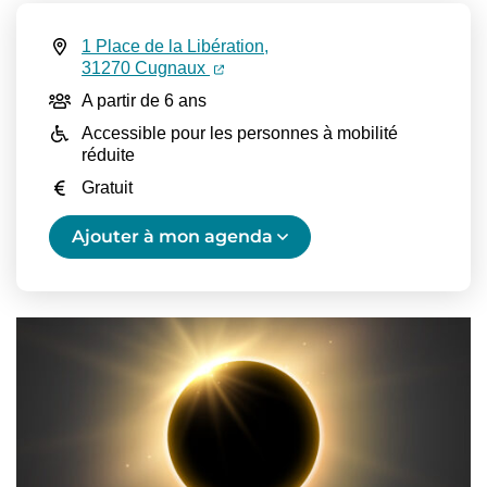
1 Place de la Libération,
Infos utiles
(ouverture dans un nouvel onglet)
(ouverture dans un nouvel onglet)
31270 Cugnaux
A partir de 6 ans
Accessible pour les personnes à mobilité
réduite
Gratuit
Ajouter à mon agenda