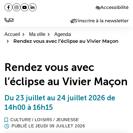
Aller
Accessibilité
Facebook
(ouverture dans un nouvel onglet)
Instagram
(ouverture dans un nouvel onglet)
YouTube
(ouverture dans un nouvel onglet)
Linkedin
(ouverture dans un nouvel onglet)
au
contenu
S'inscrire à la newsletter
Accueil
Ma ville
Agenda
Rendez vous avec l’éclipse au Vivier Maçon
Rendez vous avec
l’éclipse au Vivier Maçon
Du
23
juillet
au
24
juillet
2026
de
14h00 à 16h15
CULTURE
/
LOISIRS
/
JEUNESSE
PUBLIÉ LE
JEUDI 09 JUILLET 2026