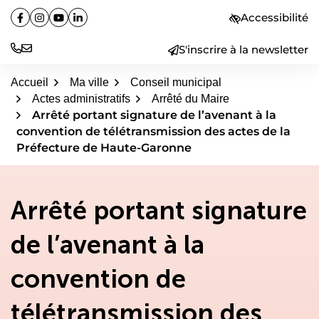
Aller
Accessibilité
Facebook
(ouverture dans un nouvel onglet)
Instagram
(ouverture dans un nouvel onglet)
YouTube
(ouverture dans un nouvel onglet)
Linkedin
(ouverture dans un nouvel onglet)
au
contenu
S'inscrire à la newsletter
Accueil
Ma ville
Conseil municipal
Actes administratifs
Arrêté du Maire
Arrêté portant signature de l’avenant à la
convention de télétransmission des actes de la
Préfecture de Haute-Garonne
Arrêté portant signature
de l’avenant à la
convention de
télétransmission des